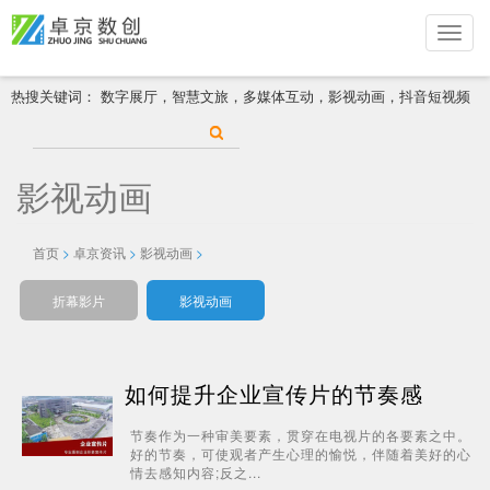
Toggle
naviga
跳
热搜关键词：
数字展厅，智慧文旅，多媒体互动，影视动画，抖音短视频
转
到
主
要
内
影视动画
容
首页
>
卓京资讯
>
影视动画
>
折幕影片
影视动画
如何提升企业宣传片的节奏感
节奏作为一种审美要素，贯穿在电视片的各要素之中。
好的节奏，可使观者产生心理的愉悦，伴随着美好的心
情去感知内容;反之...