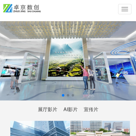
Toggle
naviga
跳
转
到
主
要
内
容
展厅影片
AI影片
宣传片